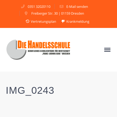
0351 32020110
E-Mail senden
Freiberger Str. 30 | 01159 Dresden
Vertretungsplan
Krankmeldung
IMG_0243