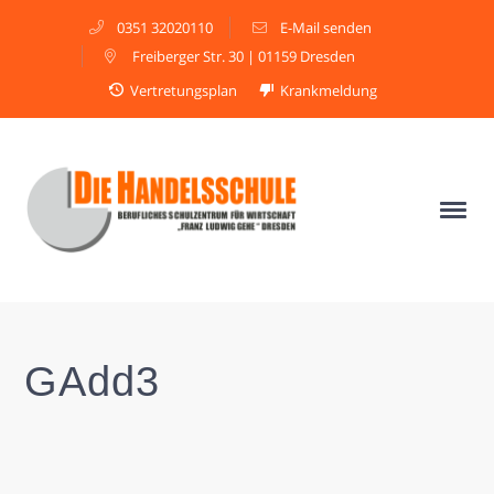
0351 32020110
E-Mail senden
Freiberger Str. 30 | 01159 Dresden
Vertretungsplan
Krankmeldung
GAdd3