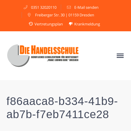
0351 32020110
E-Mail senden
Freiberger Str. 30 | 01159 Dresden
Vertretungsplan
Krankmeldung
f86aaca8-b334-41b9-
ab7b-f7eb7411ce28